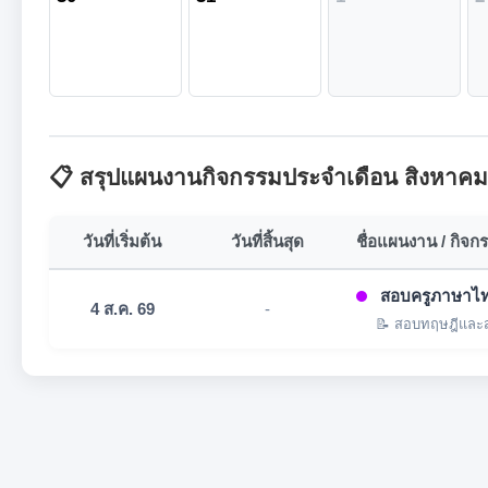
📋 สรุปแผนงานกิจกรรมประจำเดือน สิงหาค
วันที่เริ่มต้น
วันที่สิ้นสุด
ชื่อแผนงาน / กิจก
สอบครูภาษาไ
4 ส.ค. 69
-
📝 สอบทฤษฎีและส